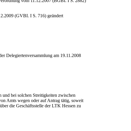
 Verordnung vom 11.12.2007 (BGBI. I S. 2882)
2.2009 (GVBI. I S. 716) geändert
s der Delegiertenversammlung am 19.11.2008
n und bei solchen Streitigkeiten zwischen
d von Amts wegen oder auf Antrag tätig, soweit
 über die Geschäftsstelle der LTK Hessen zu