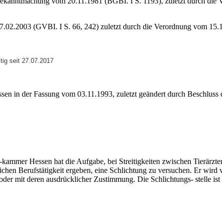
 Bekanntmachung vom 20.11.1981 (BGBI. I S. 1193), zuletzt durch die
7.02.2003 (GVBI. I S. 66, 242) zuletzt durch die Verordnung vom 15.1
ltig seit 27.07.2017
sen in der Fassung vom 03.11.1993, zuletzt geändert durch Beschlus
-kammer Hessen hat die Aufgabe, bei Streitigkeiten zwischen Tierärzte
rztlichen Berufstätigkeit ergeben, eine Schlichtung zu versuchen. Er wir
g oder mit deren ausdrücklicher Zustimmung. Die Schlichtungs- stelle ist