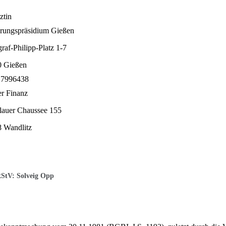
ierärztin
rungspräsidium Gießen
raf-Philipp-Platz 1-7
0 Gießen
7996438
Kupfer Fin
lauer Chaussee 155
 Wandlitz
RStV: Solveig Opp